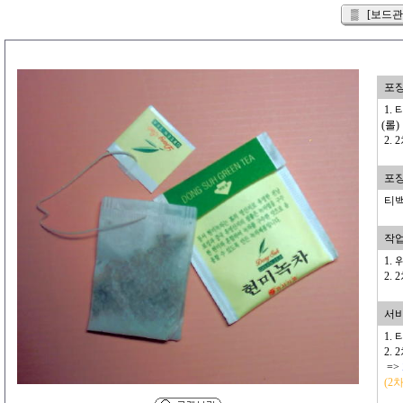
▒ [보드관리
포장
1. 
(롤)
2.
포
티백
작업대
1.
2.
서비스
1. 
2. 
=>
(2