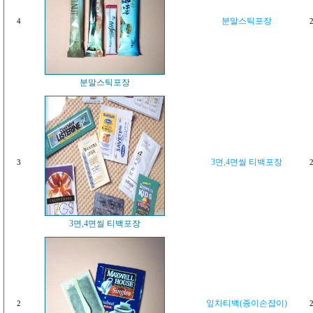
분말스틱포장
4
2
분말스틱포장
3면,4면씰 티백포장
3
2
3면,4면씰 티백포장
잎차티백(종이손잡이)
2
2