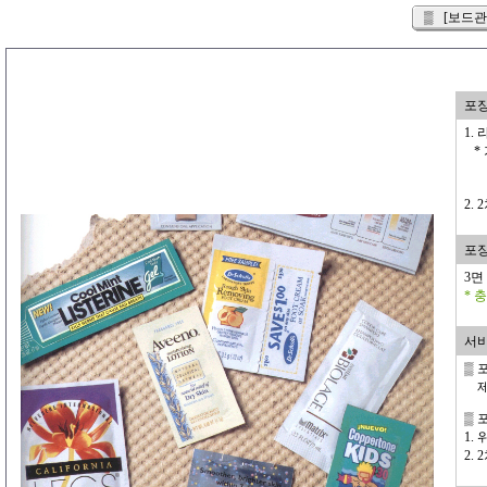
▒ [보드관리
포장
1.
* 
2.
포
3면
* 
서
▒ 
제품
▒ 
1.
2.