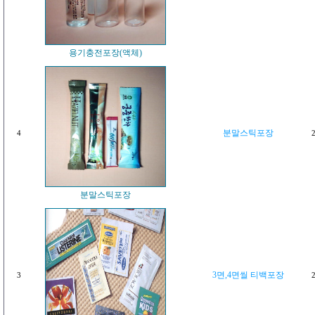
용기충전포장(액체)
분말스틱포장
4
2
분말스틱포장
3면,4면씰 티백포장
3
2