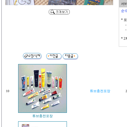
서비스
순수
* 
- 은
- 투
* 
튜브충전포장
10
2
튜브충전포장