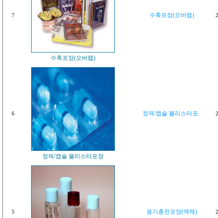
수축포장(오버랩)
7
2
수축포장(오버랩)
정제/캡슐 블리스터포..
6
2
정제/캡슐 블리스터포장
용기충전포장(액체)
5
2